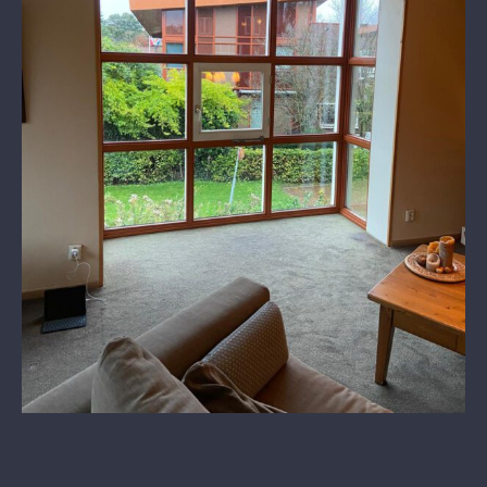
Keim schilderwerk
Stucwerk
Vacatures
Abonnementen
VvE
OFFERTE AANVRAGEN