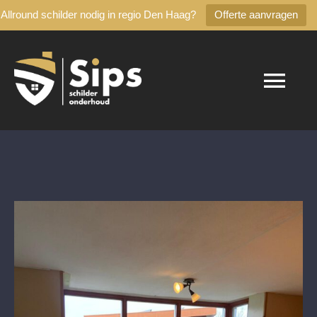
Allround schilder nodig in regio Den Haag?
Offerte aanvragen
Skip
to
content
Tog
Nav
Home
Diensten
Binnenschilderwerk
Buitenschilderwerk
Houtrot
Spuitwerk
Glasvlies- glasweefselbehang
Timmerwerk