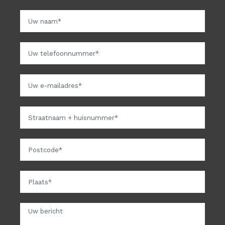
Keim schilderwerk
Stucwerk
Vacatures
Abonnementen
VvE
OFFERTE AANVRAGEN